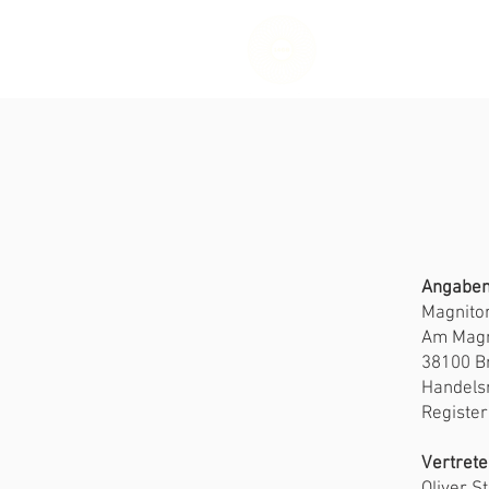
START
Angaben
Magnito
Am Magn
38100 B
Handels
Register
Vertrete