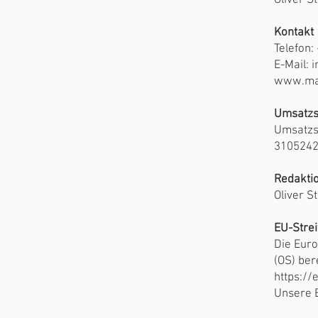
Oliver S
Kontakt
Telefon:
E-Mail: 
www.mag
Umsatzs
Umsatzs
310524
Redaktio
Oliver S
EU-Strei
Die Euro
(OS) bere
https:/
Unsere 