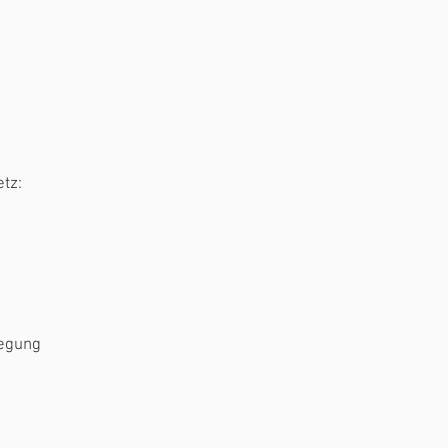
tz:
legung