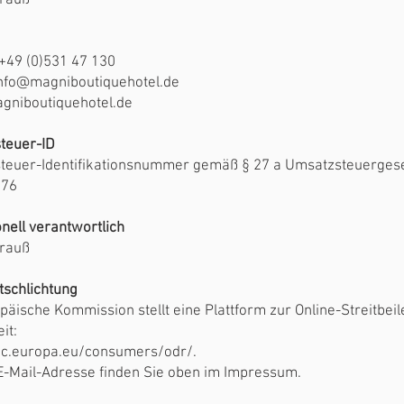
trauß
 +49 (0)531 47 130
info@magniboutiquehotel.de
niboutiquehotel.de
teuer-ID
teuer-Identifikationsnummer gemäß § 27 a Umsatzsteuergese
276
nell verantwortlich
trauß
tschlichtung
päische Kommission stellt eine Plattform zur Online-Streitbei
it:
/ec.europa.eu/consumers/odr/.
E-Mail-Adresse finden Sie oben im Impressum.