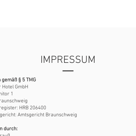
PREISE
RESTAURANTS
KONTAKT
IMPRESSUM
 gemäß § 5 TMG
r Hotel GmbH
itor 1
raunschweig
register: HRB 206400
gericht: Amtsgericht Braunschweig
n durch: