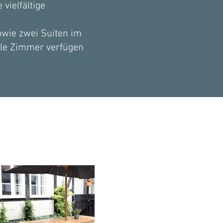
vielfältige
owie zwei Suiten im
le Zimmer verfügen