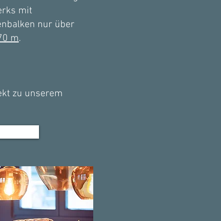
erks mit
nbalken nur über
70 m
.
ekt zu unserem